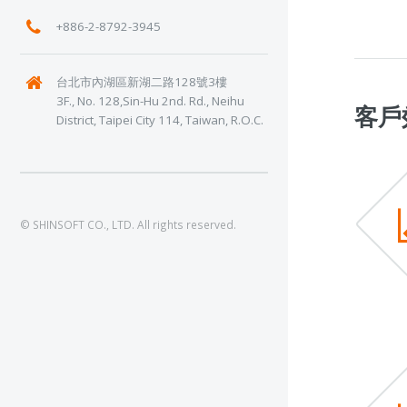
+886-2-8792-3945
台北市內湖區新湖二路128號3樓
3F., No. 128,Sin-Hu 2nd. Rd., Neihu
客戶效
District, Taipei City 114, Taiwan, R.O.C.
© SHINSOFT CO., LTD. All rights reserved.