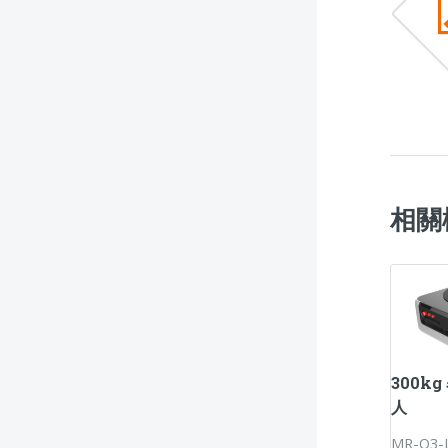
相關
300k
人
MR-Q3-