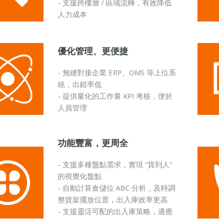
- 支援跨樓層 / 區域流轉，有效降低
人力成本
優化管理、更便捷
- 無縫對接企業 ERP、OMS 等上位系
統，出錯率低
- 提供量化的工作量 KPI 考核，便於
人員管理
功能豐富，更周全
- 支援多種盤點需求，實現 “貨到人”
的視覺化盤點
- 自動計算倉儲位 ABC 分析，及時調
整貨架擺放位置，出入庫效率更高
- 支援靈活可配的出入庫策略，適應